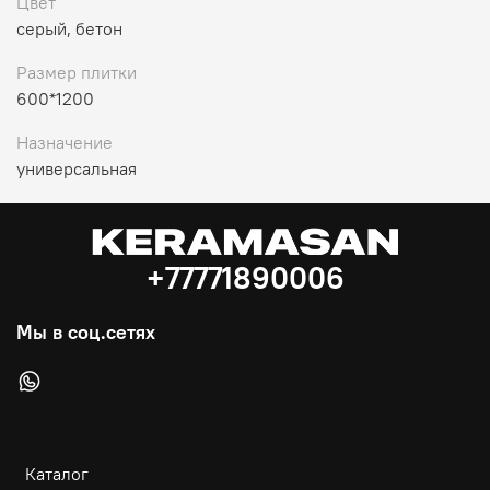
Цвет
серый, бетон
Размер плитки
600*1200
Назначение
универсальная
+77771890006
Мы в соц.сетях
Каталог