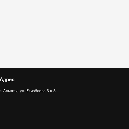
Адрес
г. Алматы, ул. Егизбаева 3 к 8