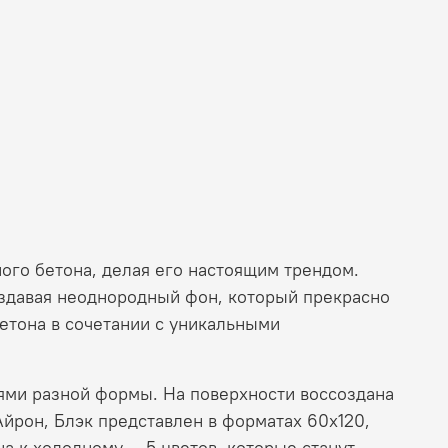
ого бетона, делая его настоящим трендом.
оздавая неоднородный фон, который прекрасно
бетона в сочетании с уникальными
ями разной формы. На поверхности воссоздана
Айрон, Блэк представлен в форматах 60x120,
на к холодному — 5 цветов, которые станут