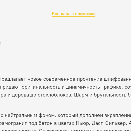
Все характеристики
и
n предлагает новое современное прочтение шлифованн
придают оригинальность и динамичность графике, с
ра и дерева до стеклоблоков. Шарм и брутальность 
а с нейтральным фоном, который дополнен вкраплени
рамогранит под бетон в цветах Пьюр, Даст, Сильвер, 
 поверхностью. От светлого к темному, от теплого то