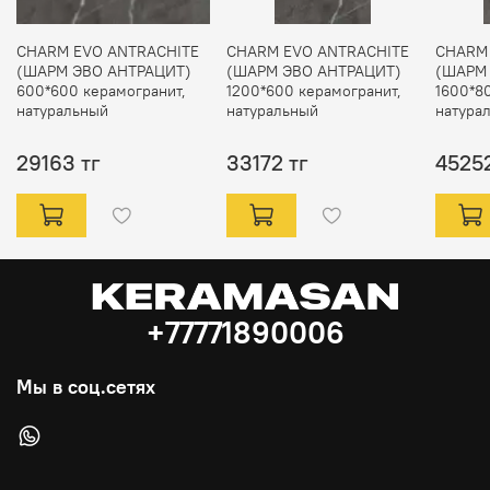
CHARM EVO ANTRACHITE
CHARM EVO ANTRACHITE
CHARM
(ШАРМ ЭВО АНТРАЦИТ)
(ШАРМ ЭВО АНТРАЦИТ)
(ШАРМ
600*600 керамогранит,
1200*600 керамогранит,
1600*8
натуральный
натуральный
натура
29163 тг
33172 тг
45252
+77771890006
Мы в соц.сетях