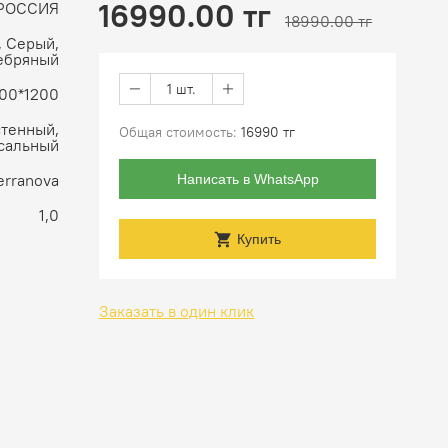
16990.00 тг
РОССИЯ
18990.00 тг
, Серый,
ебряный
1 шт.
00*1200
стенный,
Общая стоимость:
16990 тг
сальный
erranova
Написать в WhatsApp
1,0
Купить
Заказать в один клик