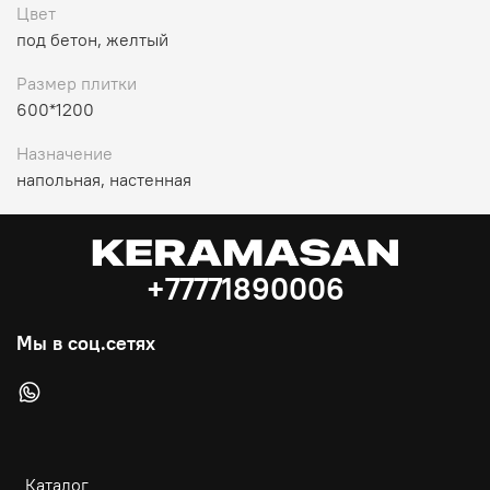
Цвет
под бетон, желтый
Размер плитки
600*1200
Назначение
напольная, настенная
+77771890006
Мы в соц.сетях
Каталог