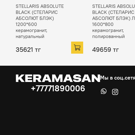
STELLARIS ABSOLUTE
STELLARIS ABSOL
BLACK (СТЕЛАРИС
BLACK (СТЕЛАРИС
АБСОЛЮТ БЛЭК)
АБСОЛЮТ БЛЭК) 
1200*600
1600*800
керамогранит,
керамогранит,
натуральный
полированный
35621 тг
49659 тг
Мы в соц.сет
+77771890006