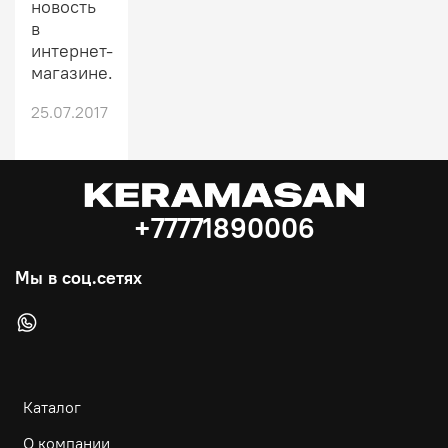
новость
в
интернет-
магазине.
25.07.2017
+77771890006
Мы в соц.сетях
Каталог
О компании