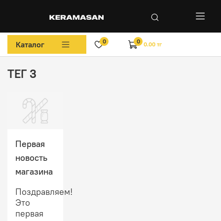
0
0
Каталог
0.00 тг
ТЕГ 3
Первая
новость
магазина
Поздравляем!
Это
первая